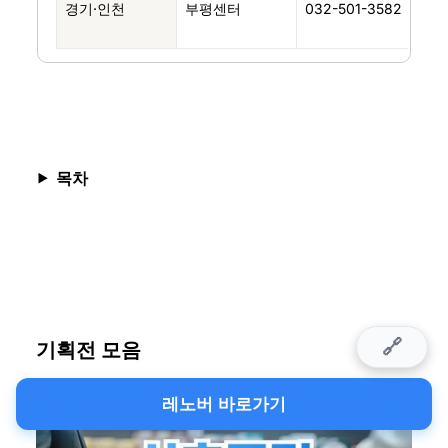
경기·인천
부평센터
032-501-3582
인천
육
목차
🔗
기획전 모음
레노버 바로가기