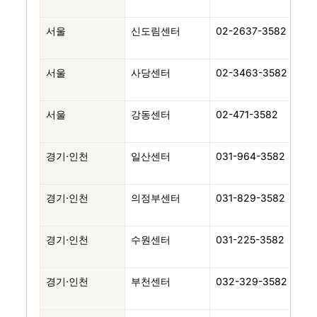
로 
서울
신도림센터
02-2637-3582
구로
테
서울
사당센터
02-3463-3582
동
로 
서울
강동센터
02-471-3582
강
로 
경기·인천
일산센터
031-964-3582
고
구
경기·인천
의정부센터
031-829-3582
의
길 
경기·인천
수원센터
031-225-3582
수원
효
경기·인천
부천센터
032-329-3582
부천
길